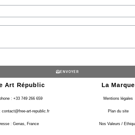
ENVOYER
e Art Républic
La Marque
phone : +33 749 266 659
Mentions légales
:
contact@free-art-republic.fr
Plan du site
resse : Genas, France
Nos Valeurs / Ethiq