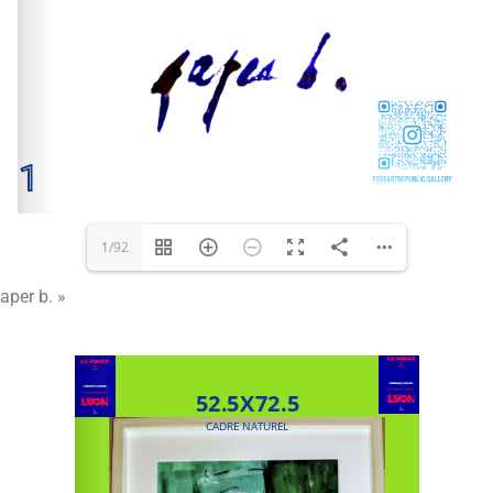
1/92
aper b. »